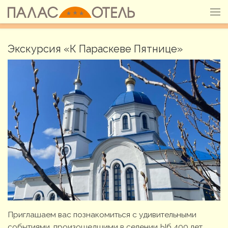
Перейти к содержимому
Ме
Экскурсия «К Параскеве Пятнице»
Приглашаем вас познакомиться с удивительными
событиями, произошедшими в селении Ыб 400 лет