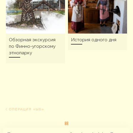
Обзорная экскурсия
История одного дня
по Финно-угорскому
этнопарку
Навигация по записям
Предыдущая запись
ОПЕРАЦИЯ «ЫБ»
ОБРАТНО К СПИСКУ ЗАПИС