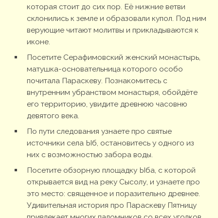
которая стоит до сих пор. Её нижние ветви
склонились к земле и образовали купол. Под ним
верующие читают молитвы и прикладываются к
иконе.
Посетите Серафимовский женский монастырь,
матушка-основательница которого особо
почитала Параскеву. Познакомитесь с
внутренним убранством монастыря, обойдёте
его территорию, увидите древнюю часовню
девятого века.
По пути следования узнаете про святые
источники села Ыб, остановитесь у одного из
них с возможностью забора воды.
Посетите обзорную площадку Ыба, с которой
открывается вид на реку Сысолу, и узнаете про
это место: священное и поразительно древнее.
Удивительная история про Параскеву Пятницу
привлекает многих паломников со всех уголков